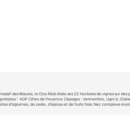
massif des Maures, le Clos Réal étale ses 22 hectares de vignes sur des pa
majoritaires." AOP Côtes de Provence Cépages : Vermentino, Ugni b, Clair
s notes d’agrumes, de zeste, d’épices et de fruits frais. Nez complexe évo